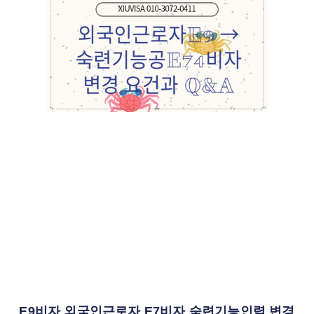
E9비자 외국인근로자 E7비자 숙련기능인력 변경