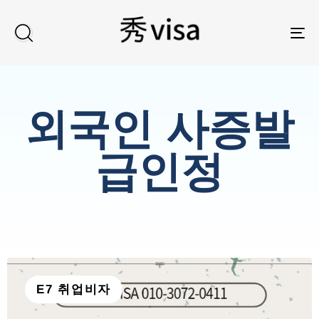
TO
외국인 사증발
급인정
E7 취업비자