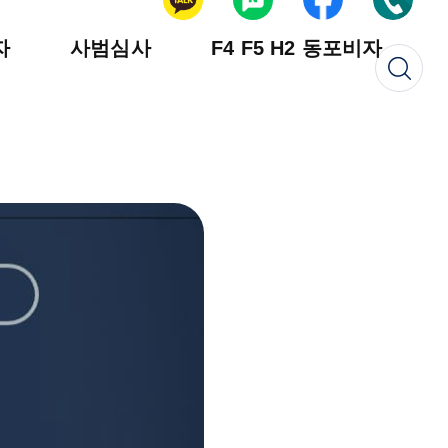
자
사범심사
F4 F5 H2 동포비자