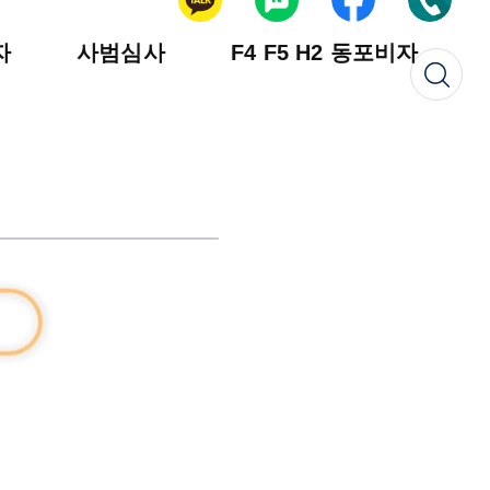
자
사범심사
F4 F5 H2 동포비자