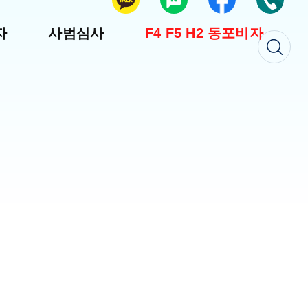
자
사범심사
F4 F5 H2 동포비자