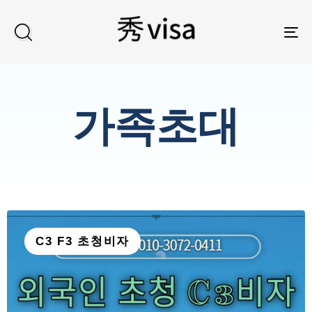
TO
가족초대
C3 F3 초청비자