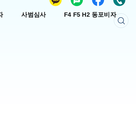
자
사범심사
F4 F5 H2 동포비자