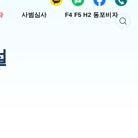
자
사범심사
F4 F5 H2 동포비자
설