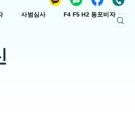
자
사범심사
F4 F5 H2 동포비자
신