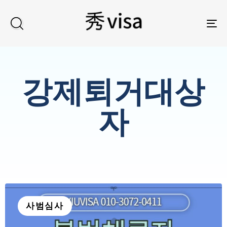
TO
강제퇴거대상
자
사범심사